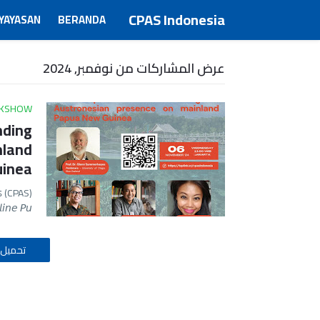
CPAS Indonesia
 YAYASAN
BERANDA
عرض المشاركات من نوفمبر, 2024
LKSHOW
nding
nland
uinea
 (CPAS)
𝘦 𝘗𝘶?…
تحميل 