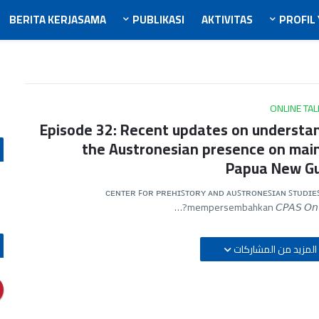
BERITA KERJASAMA
PUBLIKASI
AKTIVITAS
PROFIL
ONLINE TA
Episode 32: Recent updates on understa
the Austronesian presence on mai
Papua New G
ᴄᴇɴᴛᴇʀ ꜰᴏʀ ᴘʀᴇʜɪꜱᴛᴏʀʏ ᴀɴᴅ ᴀᴜꜱᴛʀᴏɴᴇꜱɪᴀɴ ꜱᴛᴜᴅɪᴇꜱ
mempersembahkan 𝘊𝘗𝘈𝘚 𝘖𝘯𝘭𝘪𝘯
المزيد من المشاركات