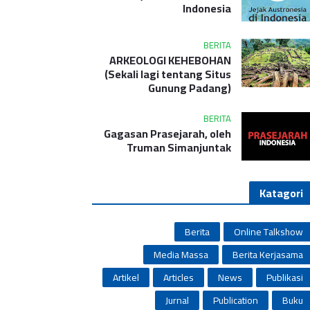
Indonesia
BERITA
ARKEOLOGI KEHEBOHAN
(Sekali lagi tentang Situs
Gunung Padang)
BERITA
Gagasan Prasejarah, oleh
Truman Simanjuntak
Katagori
Berita
Online Talkshow
Media Massa
Berita Kerjasama
Artikel
Articles
News
Publikasi
Jurnal
Publication
Buku